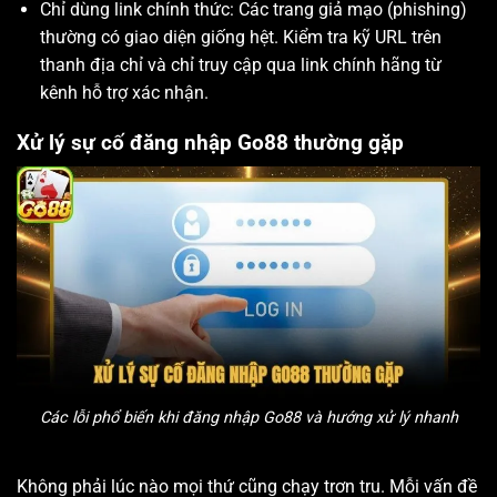
Chỉ dùng link chính thức: Các trang giả mạo (phishing)
thường có giao diện giống hệt. Kiểm tra kỹ URL trên
thanh địa chỉ và chỉ truy cập qua link chính hãng từ
kênh hỗ trợ xác nhận.
Xử lý sự cố đăng nhập Go88 thường gặp
Các lỗi phổ biến khi đăng nhập Go88 và hướng xử lý nhanh
Không phải lúc nào mọi thứ cũng chạy trơn tru. Mỗi vấn đề