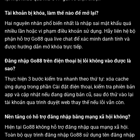
Tài khoản bị khóa, làm thế nào để mở lại?
Hai nguyên nhân phổ biến nhất là nhập sai mật khẩu quá
nhiều lần hoặc vi phạm điều khoản sử dụng. Hãy liên hệ bộ
phận hỗ trợ Go88 qua live chat để xác minh danh tính và
được hướng dẫn mở khóa trực tiếp.
Đăng nhập Go88 trên điện thoại bị lỗi không vào được là
sao?
Thực hiện 3 bước kiểm tra nhanh theo thứ tự: xóa cache
ứng dụng trong phần Cài đặt điện thoại, kiểm tra phiên bản
app và cập nhật nếu đang dùng bản cũ, sau đó thử vào lại
tài khoản qua trình duyệt web thay thế nếu lỗi vẫn còn.
Nền tảng có hỗ trợ đăng nhập bằng mạng xã hội không?
Hiện tại Go88 không hỗ trợ đăng nhập qua mạng xã hội.
Toàn bộ quy trình đăng nhập Go88 sử dụng tên đăng nhập