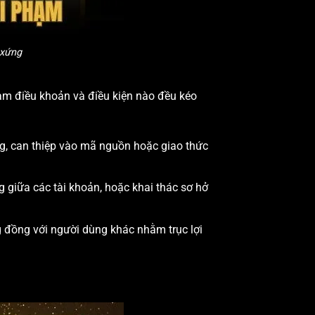
 xứng
ạm điều khoản và điều kiện nào đều kéo
ng, can thiệp vào mã nguồn hoặc giao thức
 giữa các tài khoản, hoặc khai thác sơ hở
g đồng với người dùng khác nhằm trục lợi