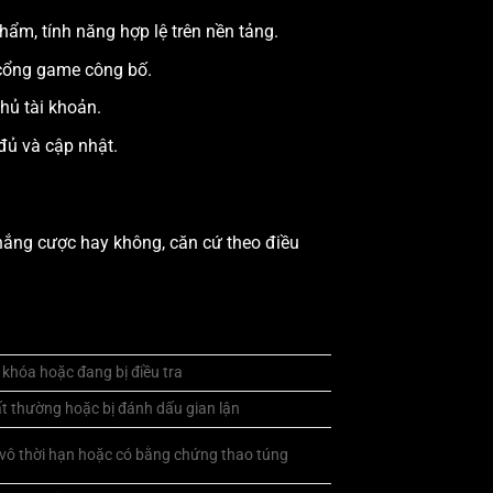
hẩm, tính năng hợp lệ trên nền tảng.
 cổng game công bố.
hủ tài khoản.
đủ và cập nhật.
thắng cược hay không, căn cứ theo điều
, khóa hoặc đang bị điều tra
ất thường hoặc bị đánh dấu gian lận
 vô thời hạn hoặc có bằng chứng thao túng