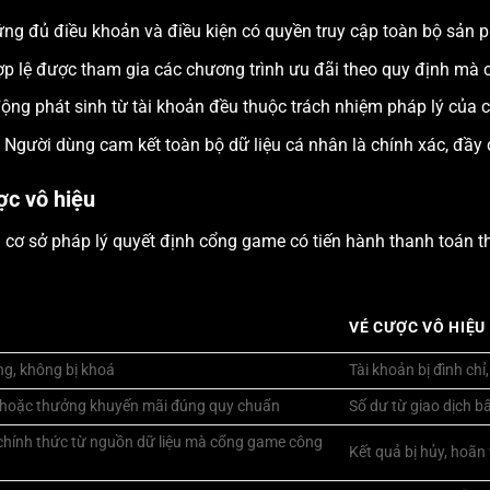
ứng đủ điều khoản và điều kiện có quyền truy cập toàn bộ sản p
p lệ được tham gia các chương trình ưu đãi theo quy định mà
ộng phát sinh từ tài khoản đều thuộc trách nhiệm pháp lý của c
: Người dùng cam kết toàn bộ dữ liệu cá nhân là chính xác, đầy 
ợc vô hiệu
là cơ sở pháp lý quyết định cổng game có tiến hành thanh toán 
VÉ CƯỢC VÔ HIỆU
ng, không bị khoá
Tài khoản bị đình chỉ
ền hoặc thưởng khuyến mãi đúng quy chuẩn
Số dư từ giao dịch b
chính thức từ nguồn dữ liệu mà cổng game công
Kết quả bị hủy, hoãn