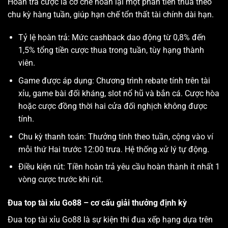
Hoàn trả cược là cơ chế hoàn lại một phần tiền thua theo
chu kỳ hàng tuần, giúp hạn chế tổn thất tài chính dài hạn.
Tỷ lệ hoàn trả: Mức cashback dao động từ 0,8% đến
1,5% tổng tiền cược thua trong tuần, tùy hạng thành
viên.
Game được áp dụng: Chương trình rebate tính trên tài
xỉu, game bài đối kháng, slot nổ hũ và bắn cá. Cược hòa
hoặc cược đồng thời hai cửa đối nghịch không được
tính.
Chu kỳ thanh toán: Thưởng tính theo tuần, cộng vào ví
mỗi thứ Hai trước 12:00 trưa. Hệ thống xử lý tự động.
Điều kiện rút: Tiền hoàn trả yêu cầu hoàn thành ít nhất 1
vòng cược trước khi rút.
Đua top tài xỉu Go88 – cơ cấu giải thưởng định kỳ
Đua top tài xỉu Go88 là sự kiện thi đua xếp hạng dựa trên