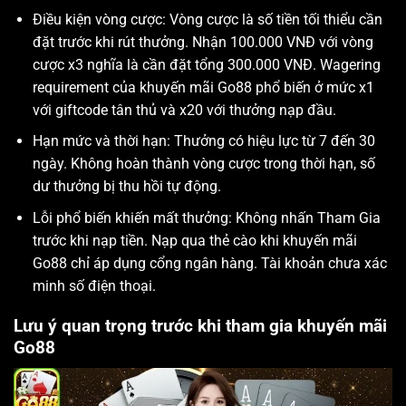
Điều kiện vòng cược: Vòng cược là số tiền tối thiểu cần
đặt trước khi rút thưởng. Nhận 100.000 VNĐ với vòng
cược x3 nghĩa là cần đặt tổng 300.000 VNĐ. Wagering
requirement của khuyến mãi Go88 phổ biến ở mức x1
với giftcode tân thủ và x20 với thưởng nạp đầu.
Hạn mức và thời hạn: Thưởng có hiệu lực từ 7 đến 30
ngày. Không hoàn thành vòng cược trong thời hạn, số
dư thưởng bị thu hồi tự động.
Lỗi phổ biến khiến mất thưởng: Không nhấn Tham Gia
trước khi nạp tiền. Nạp qua thẻ cào khi khuyến mãi
Go88 chỉ áp dụng cổng ngân hàng. Tài khoản chưa xác
minh số điện thoại.
Lưu ý quan trọng trước khi tham gia khuyến mãi
Go88