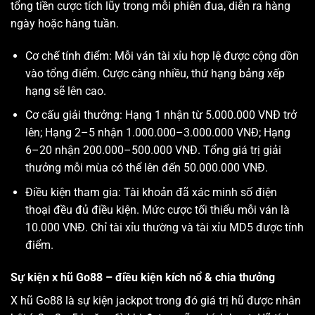
tổng tiền cược tích lũy trong mỗi phiên đua, diễn ra hàng
ngày hoặc hàng tuần.
Cơ chế tính điểm: Mỗi ván tài xỉu hợp lệ được cộng dồn
vào tổng điểm. Cược càng nhiều, thứ hạng bảng xếp
hạng sẽ lên cao.
Cơ cấu giải thưởng: Hạng 1 nhận từ 5.000.000 VNĐ trở
lên; Hạng 2–5 nhận 1.000.000–3.000.000 VNĐ; Hạng
6–20 nhận 200.000–500.000 VNĐ. Tổng giá trị giải
thưởng mỗi mùa có thể lên đến 50.000.000 VNĐ.
Điều kiện tham gia: Tài khoản đã xác minh số điện
thoại đều đủ điều kiện. Mức cược tối thiểu mỗi ván là
10.000 VNĐ. Chỉ tài xỉu thường và tài xỉu MD5 được tính
điểm.
Sự kiện x hũ Go88 – điều kiện kích nổ & chia thưởng
X hũ Go88 là sự kiện jackpot trong đó giá trị hũ được nhân